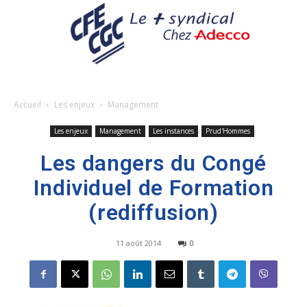
Accueil
Les enjeux
Management
Les enjeux
Management
Les instances
Prud'Hommes
Les dangers du Congé
Individuel de Formation
(rediffusion)
11 août 2014
0