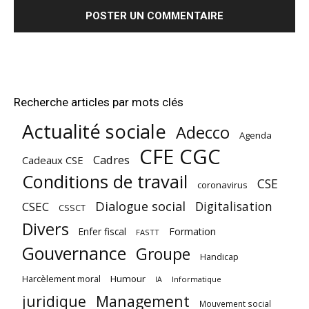
Recherche articles par mots clés
Actualité sociale
Adecco
Agenda
CFE CGC
Cadres
Cadeaux CSE
Conditions de travail
CSE
coronavirus
Dialogue social
Digitalisation
CSEC
CSSCT
Divers
Enfer fiscal
Formation
FASTT
Gouvernance
Groupe
Handicap
Harcèlement moral
Humour
Informatique
IA
juridique
Management
Mouvement social