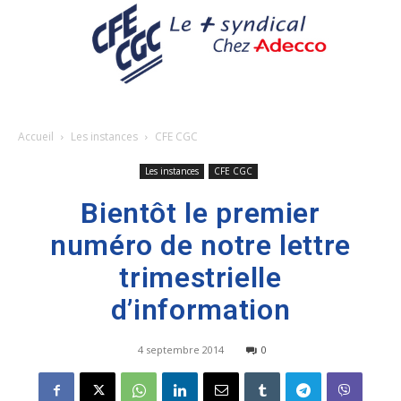
Accueil
Les instances
CFE CGC
Les instances
CFE CGC
Bientôt le premier
numéro de notre lettre
trimestrielle
d’information
4 septembre 2014
0