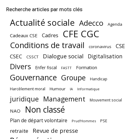
Recherche articles par mots clés
Actualité sociale
Adecco
Agenda
CFE CGC
Cadres
Cadeaux CSE
Conditions de travail
CSE
coronavirus
Dialogue social
Digitalisation
CSEC
CSSCT
Divers
Enfer fiscal
Formation
FASTT
Gouvernance
Groupe
Handicap
Harcèlement moral
Humour
Informatique
IA
juridique
Management
Mouvement social
Non classé
NAO
Plan de départ volontaire
PSE
Prud'Hommes
Revue de presse
retraite