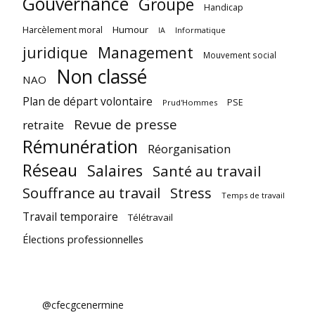
Gouvernance
Groupe
Handicap
Harcèlement moral
Humour
Informatique
IA
juridique
Management
Mouvement social
Non classé
NAO
Plan de départ volontaire
PSE
Prud'Hommes
Revue de presse
retraite
Rémunération
Réorganisation
Réseau
Salaires
Santé au travail
Souffrance au travail
Stress
Temps de travail
Travail temporaire
Télétravail
Élections professionnelles
@cfecgcenermine