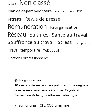
Non classé
NAO
Plan de départ volontaire
PSE
Prud'Hommes
Revue de presse
retraite
Rémunération
Réorganisation
Réseau
Salaires
Santé au travail
Souffrance au travail
Stress
Temps de travail
Travail temporaire
Télétravail
Élections professionnelles
@cfecgcenermine
10 raisons de ne pas se syndiquer. 5- je négocie
directement avec ma hiérarchie.
#syndicat
#enermine
#cfecgc
#adherent
#dialogue
♬ son original - CFE-CGC Enermine