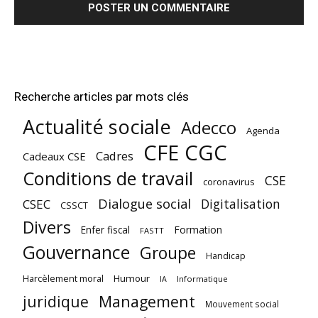
Recherche articles par mots clés
Actualité sociale
Adecco
Agenda
CFE CGC
Cadres
Cadeaux CSE
Conditions de travail
CSE
coronavirus
Dialogue social
Digitalisation
CSEC
CSSCT
Divers
Enfer fiscal
Formation
FASTT
Gouvernance
Groupe
Handicap
Harcèlement moral
Humour
Informatique
IA
juridique
Management
Mouvement social