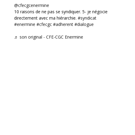
@cfecgcenermine
10 raisons de ne pas se syndiquer. 5- je négocie
directement avec ma hiérarchie.
#syndicat
#enermine
#cfecgc
#adherent
#dialogue
♬ son original - CFE-CGC Enermine