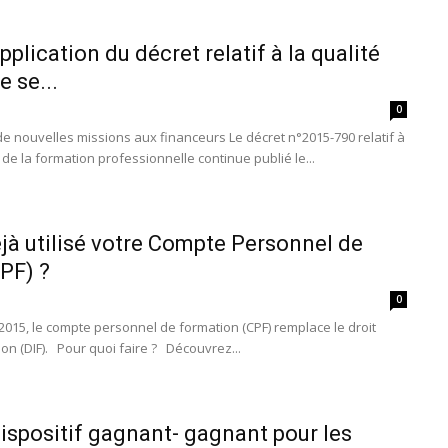
pplication du décret relatif à la qualité
e se...
0
de nouvelles missions aux financeurs Le décret n°2015-790 relatif à
 de la formation professionnelle continue publié le...
jà utilisé votre Compte Personnel de
PF) ?
0
 2015, le compte personnel de formation (CPF) remplace le droit
ion (DIF). Pour quoi faire ? Découvrez...
dispositif gagnant- gagnant pour les