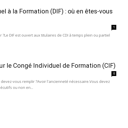
uel à la Formation (DIF) : où en êtes-vous
1
 ?Le DIF est ouvert aux titulaires de CDI à temps plein ou partiel
ur le Congé Individuel de Formation (CIF)
0
ns devez-vous remplir ?Avoir l'ancienneté nécessaire.Vous devez
écutifs ou non en...