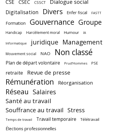
CSE
Dialogue social
CSEC
CSSCT
Divers
Digitalisation
Enfer fiscal
FASTT
Gouvernance
Groupe
Formation
Harcèlement moral
Humour
Handicap
IA
juridique
Management
Informatique
Non classé
NAO
Mouvement social
Plan de départ volontaire
PSE
Prud'Hommes
Revue de presse
retraite
Rémunération
Réorganisation
Réseau
Salaires
Santé au travail
Souffrance au travail
Stress
Travail temporaire
Télétravail
Temps de travail
Élections professionnelles