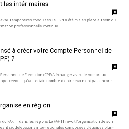
t les intérimaires
0
avail Temporaires conquises Le FSPI a été mis en place au sein du
ormation professionnelle continue...
nsé à créer votre Compte Personnel de
PF) ?
0
 Personnel de Formation (CPF) A échanger avec de nombreux
 apercevons qu'un certain nombre d'entre eux n'ont pas encore
organise en région
0
 du FAF.TT dans les régions Le FAF.TT revoit l’organisation de son
éant six délégations inter-régionales composées d’équipes pluri-