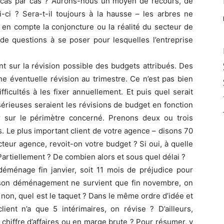
au cas par cas ? Aurons-nous un moyen de recours, de
i-ci ? Sera-t-il toujours à la hausse – les arbres ne
l en compte la conjoncture ou la réalité du secteur de
 de questions à se poser pour lesquelles l’entreprise
nt sur la révision possible des budgets attribués. Des
e éventuelle révision au trimestre. Ce n’est pas bien
fficultés à les fixer annuellement. Et puis quel serait
 sérieuses seraient les révisions de budget en fonction
r sur le périmètre concerné. Prenons deux ou trois
. Le plus important client de votre agence – disons 70
teur agence, revoit-on votre budget ? Si oui, à quelle
 Partiellement ? De combien alors et sous quel délai ?
déménage fin janvier, soit 11 mois de préjudice pour
si son déménagement ne survient que fin novembre, on
 non, quel est le taquet ? Dans le même ordre d’idée et
ient n’a que 5 intérimaires, on révise ? D’ailleurs,
chiffre d’affaires ou en marge brute ? Pour résumer, y