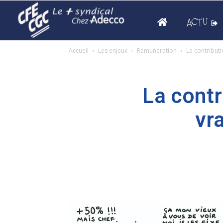
ACTU
Accueil
Les enjeux
Rémunération
La contributi
La contr
vr