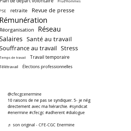
Plan de départ volontaire
Prud'Hommes
Revue de presse
retraite
PSE
Rémunération
Réseau
Réorganisation
Salaires
Santé au travail
Souffrance au travail
Stress
Travail temporaire
Temps de travail
Élections professionnelles
Télétravail
@cfecgcenermine
10 raisons de ne pas se syndiquer. 5- je négocie
directement avec ma hiérarchie.
#syndicat
#enermine
#cfecgc
#adherent
#dialogue
♬ son original - CFE-CGC Enermine