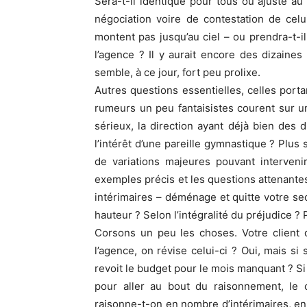
Sera-t-il identique pour tous ou ajusté 
négociation voire de contestation de celu
montent pas jusqu’au ciel – ou prendra-t-i
l’agence ? Il y aurait encore des dizaines
semble, à ce jour, fort peu prolixe.
Autres questions essentielles, celles porta
rumeurs un peu fantaisistes courent sur un
sérieux, la direction ayant déjà bien des di
l’intérêt d’une pareille gymnastique ? Plus
de variations majeures pouvant interveni
exemples précis et les questions attenantes
intérimaires – déménage et quitte votre sec
hauteur ? Selon l’intégralité du préjudice ?
Corsons un peu les choses. Votre client 
l’agence, on révise celui-ci ? Oui, mais 
revoit le budget pour le mois manquant ? Si
pour aller au bout du raisonnement, le cl
raisonne-t-on en nombre d’intérimaires, en 