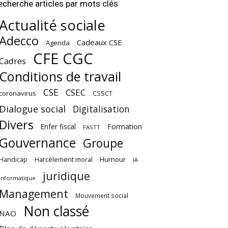
echerche articles par mots clés
Actualité sociale
Adecco
Cadeaux CSE
Agenda
CFE CGC
Cadres
Conditions de travail
CSE
CSEC
coronavirus
CSSCT
Dialogue social
Digitalisation
Divers
Enfer fiscal
Formation
FASTT
Gouvernance
Groupe
Harcèlement moral
Humour
Handicap
IA
juridique
Informatique
Management
Mouvement social
Non classé
NAO