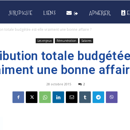
JURIDIQUE
LIENS
ADHERER
E
on totale budgétée est-elle vraiment une bonne affaire ?
Les enjeux
Rémunération
Salaires
ibution totale budgétée
aiment une bonne affair
28 octobre 2015
2