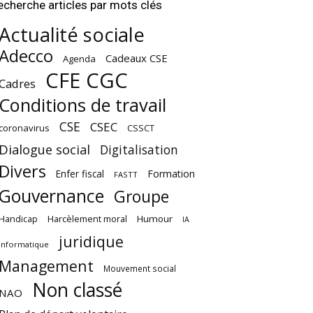
echerche articles par mots clés
Actualité sociale
Adecco
Cadeaux CSE
Agenda
CFE CGC
Cadres
Conditions de travail
CSE
CSEC
coronavirus
CSSCT
Dialogue social
Digitalisation
Divers
Enfer fiscal
Formation
FASTT
Gouvernance
Groupe
Harcèlement moral
Humour
Handicap
IA
juridique
Informatique
Management
Mouvement social
Non classé
NAO