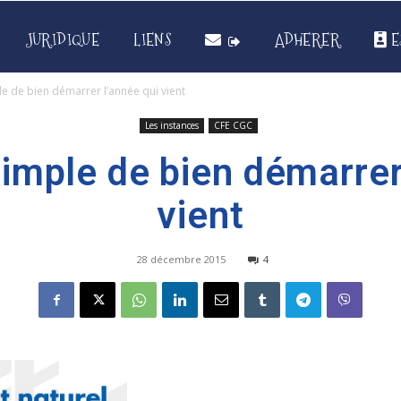
JURIDIQUE
LIENS
ADHERER
E
 de bien démarrer l’année qui vient
Les instances
CFE CGC
imple de bien démarrer 
vient
28 décembre 2015
4