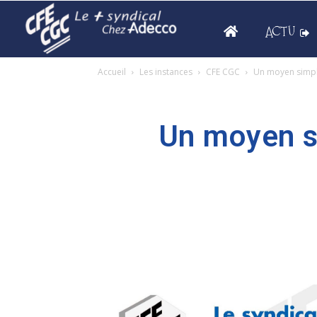
ACTU
Accueil
Les instances
CFE CGC
Un moyen simple
Un moyen s