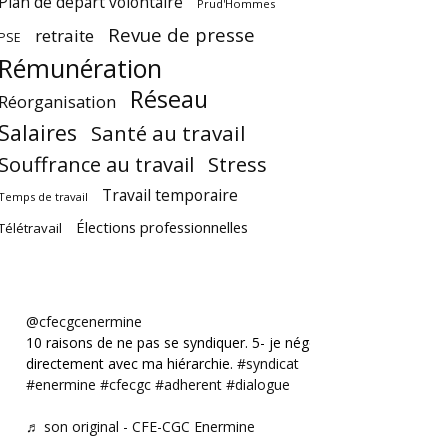
Plan de départ volontaire
Prud'Hommes
Revue de presse
retraite
PSE
Rémunération
Réseau
Réorganisation
Salaires
Santé au travail
Souffrance au travail
Stress
Travail temporaire
Temps de travail
Élections professionnelles
Télétravail
@cfecgcenermine
10 raisons de ne pas se syndiquer. 5- je négocie
directement avec ma hiérarchie.
#syndicat
#enermine
#cfecgc
#adherent
#dialogue
♬ son original - CFE-CGC Enermine