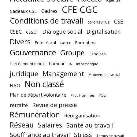
Agenda
CFE CGC
Cadres
Cadeaux CSE
Conditions de travail
CSE
coronavirus
Dialogue social
Digitalisation
CSEC
CSSCT
Divers
Enfer fiscal
Formation
FASTT
Gouvernance
Groupe
Handicap
Harcèlement moral
Humour
Informatique
IA
juridique
Management
Mouvement social
Non classé
NAO
Plan de départ volontaire
PSE
Prud'Hommes
Revue de presse
retraite
Rémunération
Réorganisation
Réseau
Salaires
Santé au travail
Souffrance au travail
Stress
Temps de travail