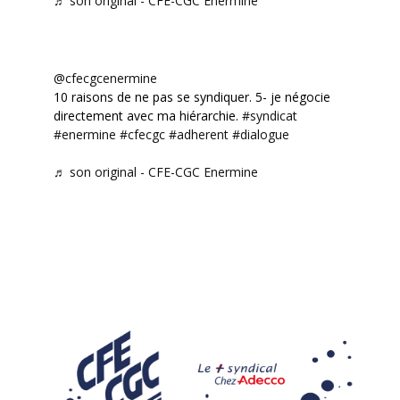
♬ son original - CFE-CGC Enermine
@cfecgcenermine
10 raisons de ne pas se syndiquer. 5- je négocie
directement avec ma hiérarchie.
#syndicat
#enermine
#cfecgc
#adherent
#dialogue
♬ son original - CFE-CGC Enermine