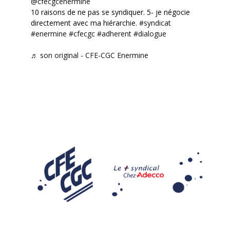
@cfecgcenermine
10 raisons de ne pas se syndiquer. 5- je négocie
directement avec ma hiérarchie.
#syndicat
#enermine
#cfecgc
#adherent
#dialogue
♬ son original - CFE-CGC Enermine