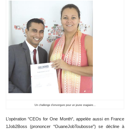
Un challenge d’envergure
pour un jeune stagiaire…
L’opération “
CEOs for One Month
“, appelée aussi en Fr
ance
1Job2Boss
(prononcer “OuaneJobToubosse”) se
décline
à