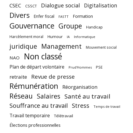
Dialogue social
Digitalisation
CSEC
CSSCT
Divers
Enfer fiscal
Formation
FASTT
Gouvernance
Groupe
Handicap
Harcèlement moral
Humour
Informatique
IA
juridique
Management
Mouvement social
Non classé
NAO
Plan de départ volontaire
PSE
Prud'Hommes
Revue de presse
retraite
Rémunération
Réorganisation
Réseau
Salaires
Santé au travail
Souffrance au travail
Stress
Temps de travail
Travail temporaire
Télétravail
Élections professionnelles