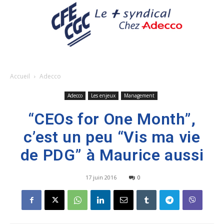
Accueil
Adecco
Adecco
Les enjeux
Management
“CEOs for One Month”,
c’est un peu “Vis ma vie
de PDG” à Maurice aussi
17 juin 2016
0