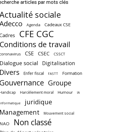
echerche articles par mots clés
Actualité sociale
Adecco
Cadeaux CSE
Agenda
CFE CGC
Cadres
Conditions de travail
CSE
CSEC
coronavirus
CSSCT
Dialogue social
Digitalisation
Divers
Enfer fiscal
Formation
FASTT
Gouvernance
Groupe
Harcèlement moral
Humour
Handicap
IA
juridique
Informatique
Management
Mouvement social
Non classé
NAO