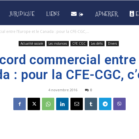
JURIDIQUE
LIENS
ADHERER
E
al entre l’Europe et le Canada : pour la CFE-CGC,...
Actualité sociale
Les instances
CFE CGC
Les défis
Divers
ccord commercial entre 
a : pour la CFE-CGC, c’
4 novembre 2016
0