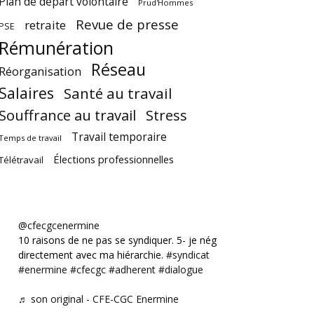
Plan de départ volontaire
Prud'Hommes
Revue de presse
retraite
PSE
Rémunération
Réseau
Réorganisation
Salaires
Santé au travail
Souffrance au travail
Stress
Travail temporaire
Temps de travail
Élections professionnelles
Télétravail
@cfecgcenermine
10 raisons de ne pas se syndiquer. 5- je négocie
directement avec ma hiérarchie.
#syndicat
#enermine
#cfecgc
#adherent
#dialogue
♬ son original - CFE-CGC Enermine