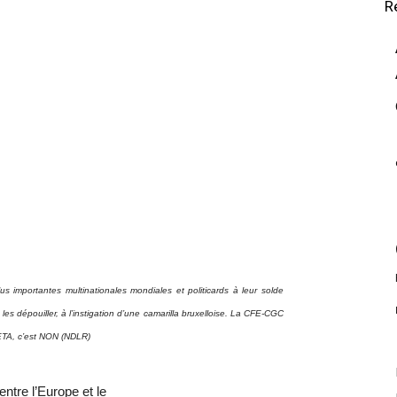
R
lus importantes multinationales mondiales et politicards à leur solde
les dépouiller, à l’instigation d’une camarilla bruxelloise. La CFE-CGC
CETA, c’est NON (NDLR)
tre l’Europe et le