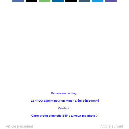
Demain sur ce blog :
Le “PDG-adjoin
t pour un mois” a été
séléctionné
V
end
edi :
Carte professionnelle BTP : tu veux ma photo ?
Article précédent
Article suivant