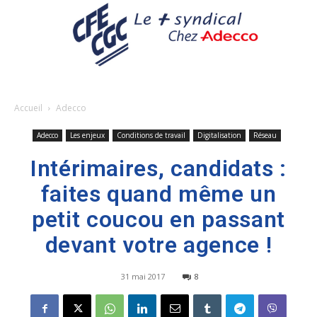
Accueil
Adecco
Adecco
Les enjeux
Conditions de travail
Digitalisation
Réseau
Intérimaires, candidats :
faites quand même un
petit coucou en passant
devant votre agence !
31 mai 2017
8