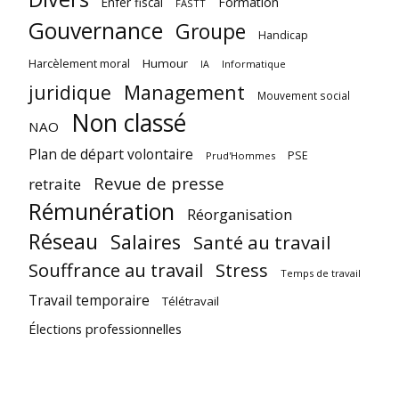
Enfer fiscal
Formation
FASTT
Gouvernance
Groupe
Handicap
Harcèlement moral
Humour
Informatique
IA
juridique
Management
Mouvement social
Non classé
NAO
Plan de départ volontaire
PSE
Prud'Hommes
Revue de presse
retraite
Rémunération
Réorganisation
Réseau
Salaires
Santé au travail
Souffrance au travail
Stress
Temps de travail
Travail temporaire
Télétravail
Élections professionnelles