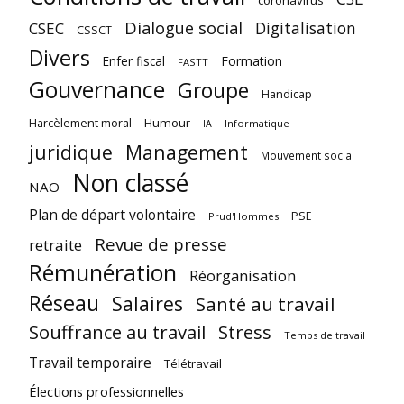
coronavirus
Dialogue social
Digitalisation
CSEC
CSSCT
Divers
Enfer fiscal
Formation
FASTT
Gouvernance
Groupe
Handicap
Harcèlement moral
Humour
Informatique
IA
juridique
Management
Mouvement social
Non classé
NAO
Plan de départ volontaire
PSE
Prud'Hommes
Revue de presse
retraite
Rémunération
Réorganisation
Réseau
Salaires
Santé au travail
Souffrance au travail
Stress
Temps de travail
Travail temporaire
Télétravail
Élections professionnelles