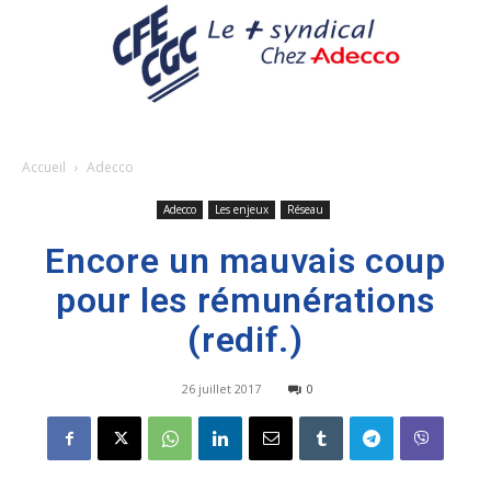
Accueil
Adecco
Adecco
Les enjeux
Réseau
Encore un mauvais coup
pour les rémunérations
(redif.)
26 juillet 2017
0