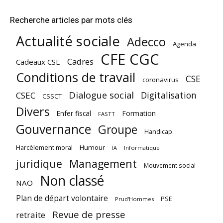
Recherche articles par mots clés
Actualité sociale
Adecco
Agenda
CFE CGC
Cadres
Cadeaux CSE
Conditions de travail
CSE
coronavirus
Dialogue social
Digitalisation
CSEC
CSSCT
Divers
Enfer fiscal
Formation
FASTT
Gouvernance
Groupe
Handicap
Harcèlement moral
Humour
Informatique
IA
juridique
Management
Mouvement social
Non classé
NAO
Plan de départ volontaire
PSE
Prud'Hommes
Revue de presse
retraite