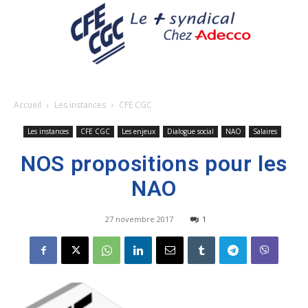
Accueil
Les instances
CFE CGC
Les instances
CFE CGC
Les enjeux
Dialogue social
NAO
Salaires
NOS propositions pour les
NAO
27 novembre 2017
1