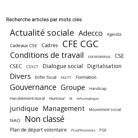
Recherche articles par mots clés
Actualité sociale
Adecco
Agenda
CFE CGC
Cadres
Cadeaux CSE
Conditions de travail
CSE
coronavirus
Dialogue social
Digitalisation
CSEC
CSSCT
Divers
Enfer fiscal
Formation
FASTT
Gouvernance
Groupe
Handicap
Harcèlement moral
Humour
Informatique
IA
juridique
Management
Mouvement social
Non classé
NAO
Plan de départ volontaire
PSE
Prud'Hommes