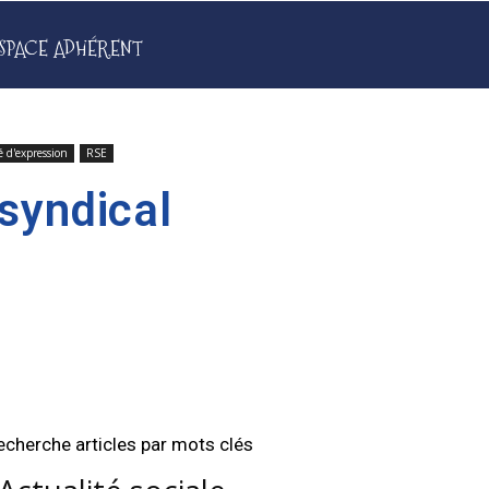
SPACE ADHÉRENT
é d'expression
RSE
syndical
echerche articles par mots clés