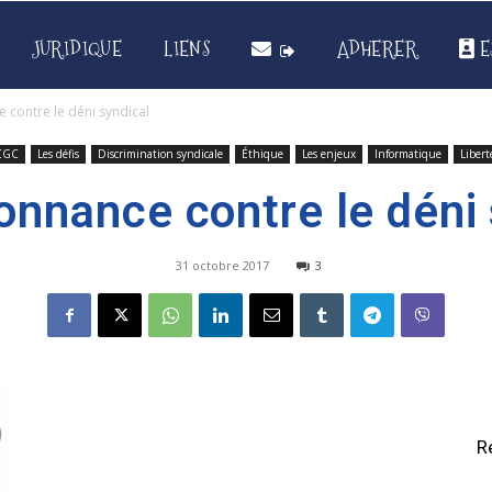
JURIDIQUE
LIENS
ADHERER
E
contre le déni syndical
CGC
Les défis
Discrimination syndicale
Éthique
Les enjeux
Informatique
Libert
onnance contre le déni 
31 octobre 2017
3
R