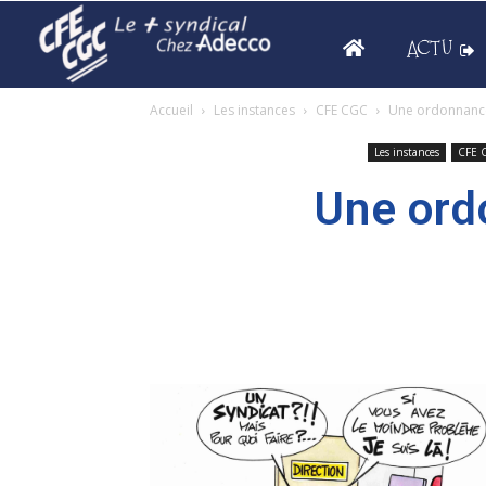
ACTU
Accueil
Les instances
CFE CGC
Une ordonnance 
Les instances
CFE 
Une ord