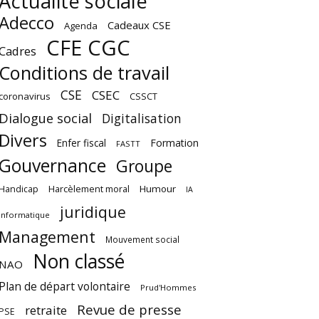
Actualité sociale
Adecco
Cadeaux CSE
Agenda
CFE CGC
Cadres
Conditions de travail
CSE
CSEC
coronavirus
CSSCT
Dialogue social
Digitalisation
Divers
Enfer fiscal
Formation
FASTT
Gouvernance
Groupe
Harcèlement moral
Humour
Handicap
IA
juridique
Informatique
Management
Mouvement social
Non classé
NAO
Plan de départ volontaire
Prud'Hommes
Revue de presse
retraite
PSE