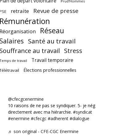
Plan de départ volontaire
Prud'Hommes
Revue de presse
retraite
PSE
Rémunération
Réseau
Réorganisation
Salaires
Santé au travail
Souffrance au travail
Stress
Travail temporaire
Temps de travail
Élections professionnelles
Télétravail
@cfecgcenermine
10 raisons de ne pas se syndiquer. 5- je négocie
directement avec ma hiérarchie.
#syndicat
#enermine
#cfecgc
#adherent
#dialogue
♬ son original - CFE-CGC Enermine