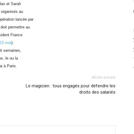
las et Sarah
n organisés au
pération lancée par
doit permettre au
ésident France
 15 mai
).
uit semaines,
x, le ou la
i à Paris.
Article suivant
Le magicien : tous engagés pour défendre les
droits des salariés