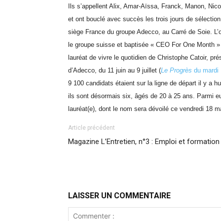
Ils s’appellent Alix, Amar-Aïssa, Franck, Manon, Nico
et ont bouclé avec succès les trois jours de sélectio
siège France du groupe Adecco, au Carré de Soie. L’o
le groupe suisse et baptisée « CEO For One Month » 
lauréat de vivre le quotidien de Christophe Catoir, pr
d’Adecco, du 11 juin au 9 juillet (
Le Progrès
du mardi
9 100 candidats étaient sur la ligne de départ il y a h
ils sont désormais six, âgés de 20 à 25 ans. Parmi eu
lauréat(e), dont le nom sera dévoilé ce vendredi 18 ma
Article précédent
Magazine L’Entretien, n°3 : Emploi et formation
LAISSER UN COMMENTAIRE