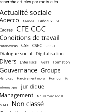
echerche articles par mots clés
Actualité sociale
Adecco
Cadeaux CSE
Agenda
CFE CGC
Cadres
Conditions de travail
CSE
CSEC
coronavirus
CSSCT
Dialogue social
Digitalisation
Divers
Enfer fiscal
Formation
FASTT
Gouvernance
Groupe
Harcèlement moral
Humour
Handicap
IA
juridique
Informatique
Management
Mouvement social
Non classé
NAO