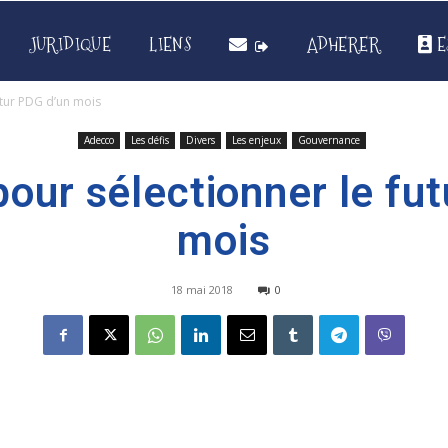
JURIDIQUE
LIENS
ADHERER
E
utur PDG d’un mois
Adecco
Les défis
Divers
Les enjeux
Gouvernance
pour sélectionner le fu
mois
18 mai 2018
0