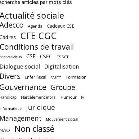
echerche articles par mots clés
Actualité sociale
Adecco
Cadeaux CSE
Agenda
CFE CGC
Cadres
Conditions de travail
CSE
CSEC
coronavirus
CSSCT
Dialogue social
Digitalisation
Divers
Enfer fiscal
Formation
FASTT
Gouvernance
Groupe
Harcèlement moral
Humour
Handicap
IA
juridique
Informatique
Management
Mouvement social
Non classé
NAO