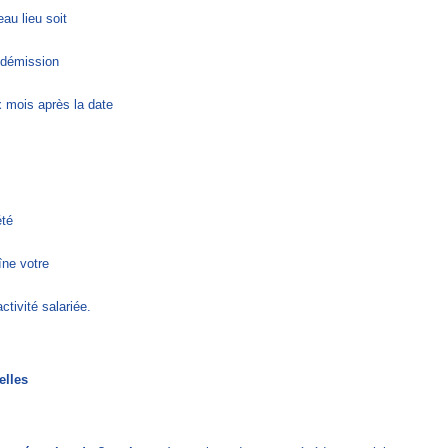
au lieu soit
e démission
 mois après la date
té
îne votre
tivité salariée.
elles