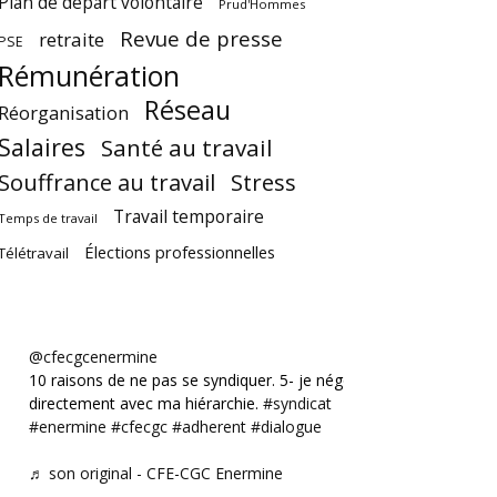
Plan de départ volontaire
Prud'Hommes
Revue de presse
retraite
PSE
Rémunération
Réseau
Réorganisation
Salaires
Santé au travail
Souffrance au travail
Stress
Travail temporaire
Temps de travail
Élections professionnelles
Télétravail
@cfecgcenermine
10 raisons de ne pas se syndiquer. 5- je négocie
directement avec ma hiérarchie.
#syndicat
#enermine
#cfecgc
#adherent
#dialogue
♬ son original - CFE-CGC Enermine