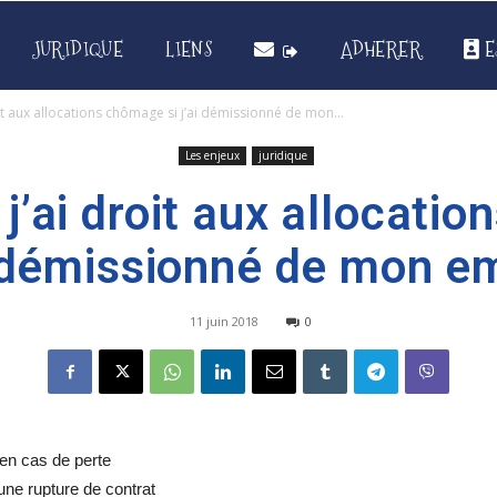
JURIDIQUE
LIENS
ADHERER
E
oit aux allocations chômage si j’ai démissionné de mon...
Les enjeux
juridique
 j’ai droit aux allocati
i démissionné de mon e
11 juin 2018
0
 en cas de perte
une rupture de contrat