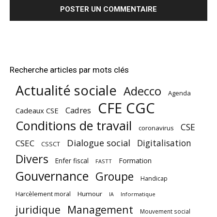
Recherche articles par mots clés
Actualité sociale
Adecco
Agenda
CFE CGC
Cadres
Cadeaux CSE
Conditions de travail
CSE
coronavirus
Dialogue social
Digitalisation
CSEC
CSSCT
Divers
Enfer fiscal
Formation
FASTT
Gouvernance
Groupe
Handicap
Harcèlement moral
Humour
Informatique
IA
juridique
Management
Mouvement social