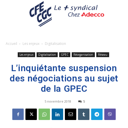
Accueil
Les enjeux
Digitalisation
Les enjeux
Digitalisation
GPEC
Réorganisation
Réseau
L’inquiétante suspension
des négociations au sujet
de la GPEC
5 novembre 2018
5