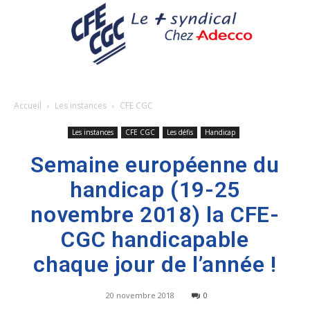
Accueil
Les instances
CFE CGC
Les instances
CFE CGC
Les défis
Handicap
Semaine européenne du
handicap (19-25
novembre 2018) la CFE-
CGC handicapable
chaque jour de l’année !
20 novembre 2018
0