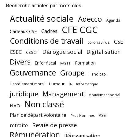
Recherche articles par mots clés
Actualité sociale
Adecco
Agenda
CFE CGC
Cadres
Cadeaux CSE
Conditions de travail
CSE
coronavirus
Dialogue social
Digitalisation
CSEC
CSSCT
Divers
Enfer fiscal
Formation
FASTT
Gouvernance
Groupe
Handicap
Harcèlement moral
Humour
Informatique
IA
juridique
Management
Mouvement social
Non classé
NAO
Plan de départ volontaire
PSE
Prud'Hommes
Revue de presse
retraite
Rémunération
Réorganisation