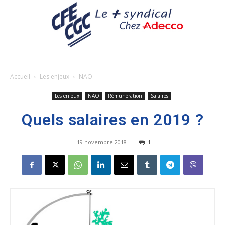
Accueil
Les enjeux
NAO
Les enjeux
NAO
Rémunération
Salaires
Quels salaires en 2019 ?
19 novembre 2018
1