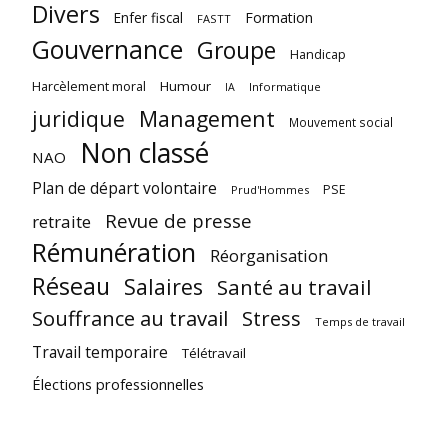
Divers
Enfer fiscal
Formation
FASTT
Gouvernance
Groupe
Handicap
Harcèlement moral
Humour
Informatique
IA
juridique
Management
Mouvement social
Non classé
NAO
Plan de départ volontaire
PSE
Prud'Hommes
Revue de presse
retraite
Rémunération
Réorganisation
Réseau
Salaires
Santé au travail
Souffrance au travail
Stress
Temps de travail
Travail temporaire
Télétravail
Élections professionnelles