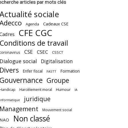
echerche articles par mots clés
Actualité sociale
Adecco
Cadeaux CSE
Agenda
CFE CGC
Cadres
Conditions de travail
CSE
CSEC
coronavirus
CSSCT
Dialogue social
Digitalisation
Divers
Enfer fiscal
Formation
FASTT
Gouvernance
Groupe
Harcèlement moral
Humour
Handicap
IA
juridique
Informatique
Management
Mouvement social
Non classé
NAO