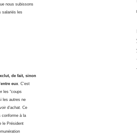
 que nous subissons
 salariés les
clut, de fait, sinon
’entre eux
. C’est
er les “coups
i les autres ne
voir d’achat. Ce
is conforme à la
e le Président
rémunération