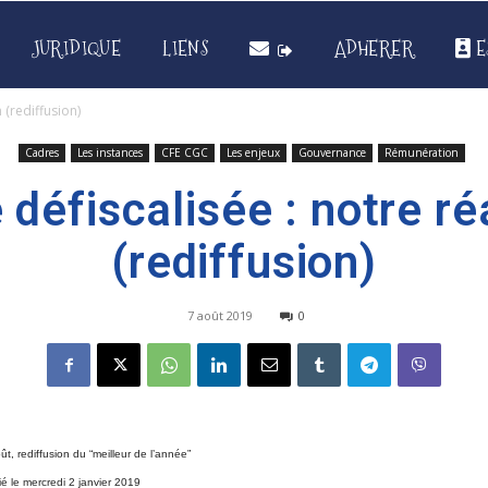
JURIDIQUE
LIENS
ADHERER
E
 (rediffusion)
Cadres
Les instances
CFE CGC
Les enjeux
Gouvernance
Rémunération
 défiscalisée : notre ré
(rediffusion)
7 août 2019
0
ût, rediffusion du “meilleur de l’année”
lié le mercredi 2 janvier 2019