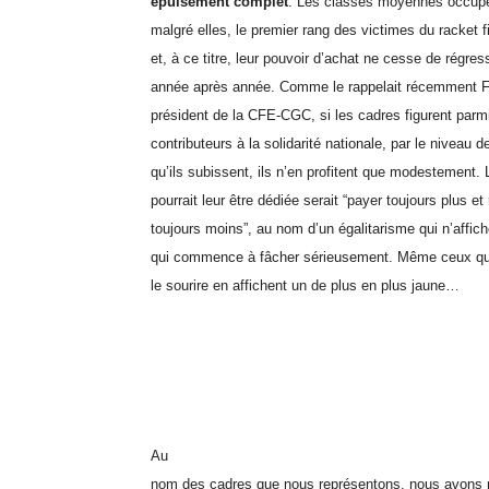
épuisement complet
. Les classes moyennes occupen
malgré elles, le premier rang des victimes du racket 
et, à ce titre, leur pouvoir d’achat ne cesse de régre
année après année. Comme le rappelait récemment F
président de la CFE-CGC, si les cadres figurent parmi
contributeurs à la solidarité nationale, par le niveau 
qu’ils subissent, ils n’en profitent que modestement. 
pourrait leur être dédiée serait “payer toujours plus et
toujours moins”, au nom d’un égalitarisme qui n’affi
qui commence à fâcher sérieusement. Même ceux qui
le sourire en affichent un de plus en plus jaune…
Au
nom des cadres que nous représentons, nous avons m