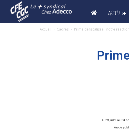
ACTU
Accueil
Cadres
Prime défiscalisée : notre réaction
Prime
Du 29 juillet au 23 ao
Article pub