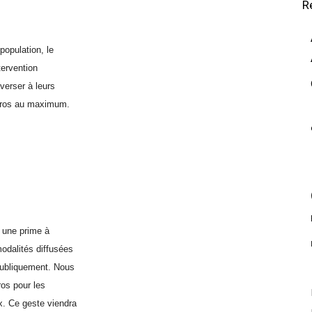
R
population, le
tervention
verser à leurs
euros au maximum.
a une prime à
modalités diffusées
publiquement. Nous
os pour les
x. Ce geste viendra