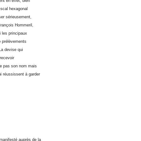
t en effet, bien
fiscal hexagonal
sser sérieusement,
rançois Hommeril,
 les principaux
de prélèvements
La devise qui
 recevoir
che pas son nom mais
 réussissent à garder
anifesté auprès de la