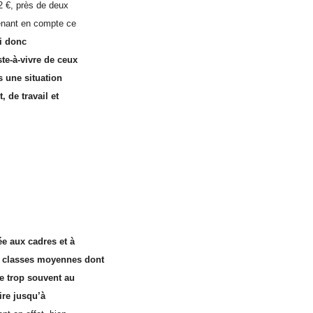
2 €, près de deux
renant en compte ce
i donc
te-à-vivre de ceux
s une situation
, de travail et
ée aux cadres et à
s classes moyennes dont
te trop souvent au
aire jusqu’à