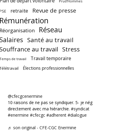
Plan de départ volontaire
Prud'Hommes
Revue de presse
retraite
PSE
Rémunération
Réseau
Réorganisation
Salaires
Santé au travail
Souffrance au travail
Stress
Travail temporaire
Temps de travail
Élections professionnelles
Télétravail
@cfecgcenermine
10 raisons de ne pas se syndiquer. 5- je négocie
directement avec ma hiérarchie.
#syndicat
#enermine
#cfecgc
#adherent
#dialogue
♬ son original - CFE-CGC Enermine