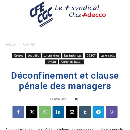
Accueil
Cadres
Cadres
Les défis
coronavirus
Les instances
CSSCT
Les enjeux
Réseau
Santé au travail
Déconfinement et clause
pénale des managers
11 mai 2020
1
Chaque manager chez Adecco relève en principe de la clause pénale,