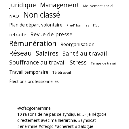
juridique
Management
Mouvement social
Non classé
NAO
Plan de départ volontaire
PSE
Prud'Hommes
Revue de presse
retraite
Rémunération
Réorganisation
Réseau
Salaires
Santé au travail
Souffrance au travail
Stress
Temps de travail
Travail temporaire
Télétravail
Élections professionnelles
@cfecgcenermine
10 raisons de ne pas se syndiquer. 5- je négocie
directement avec ma hiérarchie.
#syndicat
#enermine
#cfecgc
#adherent
#dialogue