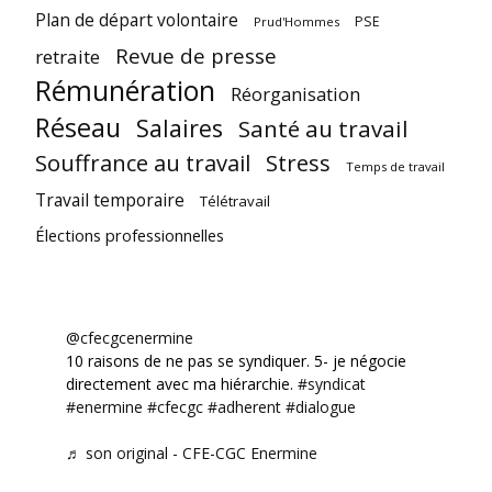
Plan de départ volontaire
PSE
Prud'Hommes
Revue de presse
retraite
Rémunération
Réorganisation
Réseau
Salaires
Santé au travail
Souffrance au travail
Stress
Temps de travail
Travail temporaire
Télétravail
Élections professionnelles
@cfecgcenermine
10 raisons de ne pas se syndiquer. 5- je négocie
directement avec ma hiérarchie.
#syndicat
#enermine
#cfecgc
#adherent
#dialogue
♬ son original - CFE-CGC Enermine