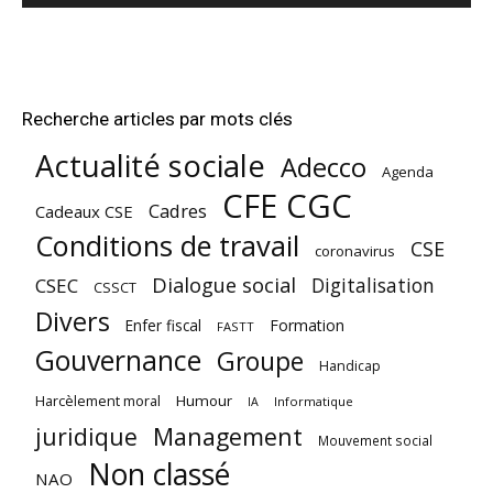
Recherche articles par mots clés
Actualité sociale
Adecco
Agenda
CFE CGC
Cadres
Cadeaux CSE
Conditions de travail
CSE
coronavirus
Dialogue social
Digitalisation
CSEC
CSSCT
Divers
Enfer fiscal
Formation
FASTT
Gouvernance
Groupe
Handicap
Harcèlement moral
Humour
Informatique
IA
juridique
Management
Mouvement social
Non classé
NAO