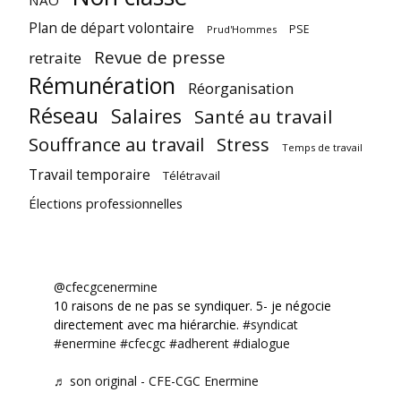
NAO
Plan de départ volontaire
PSE
Prud'Hommes
Revue de presse
retraite
Rémunération
Réorganisation
Réseau
Salaires
Santé au travail
Souffrance au travail
Stress
Temps de travail
Travail temporaire
Télétravail
Élections professionnelles
@cfecgcenermine
10 raisons de ne pas se syndiquer. 5- je négocie
directement avec ma hiérarchie.
#syndicat
#enermine
#cfecgc
#adherent
#dialogue
♬ son original - CFE-CGC Enermine