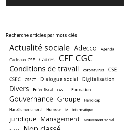
Recherche articles par mots clés
Actualité sociale
Adecco
Agenda
CFE CGC
Cadres
Cadeaux CSE
Conditions de travail
CSE
coronavirus
Dialogue social
Digitalisation
CSEC
CSSCT
Divers
Enfer fiscal
Formation
FASTT
Gouvernance
Groupe
Handicap
Harcèlement moral
Humour
Informatique
IA
juridique
Management
Mouvement social
Non classé