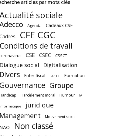
echerche articles par mots clés
Actualité sociale
Adecco
Cadeaux CSE
Agenda
CFE CGC
Cadres
Conditions de travail
CSE
CSEC
coronavirus
CSSCT
Dialogue social
Digitalisation
Divers
Enfer fiscal
Formation
FASTT
Gouvernance
Groupe
Harcèlement moral
Humour
Handicap
IA
juridique
Informatique
Management
Mouvement social
Non classé
NAO