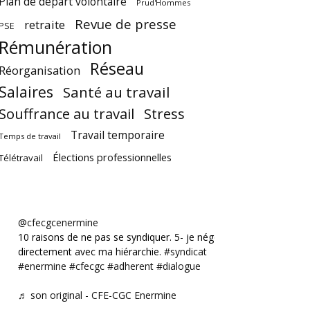
Plan de départ volontaire
Prud'Hommes
Revue de presse
retraite
PSE
Rémunération
Réseau
Réorganisation
Salaires
Santé au travail
Souffrance au travail
Stress
Travail temporaire
Temps de travail
Élections professionnelles
Télétravail
@cfecgcenermine
10 raisons de ne pas se syndiquer. 5- je négocie
directement avec ma hiérarchie.
#syndicat
#enermine
#cfecgc
#adherent
#dialogue
♬ son original - CFE-CGC Enermine