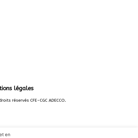
ions légales
.
droits réservés CFE-CGC ADECCO
et en