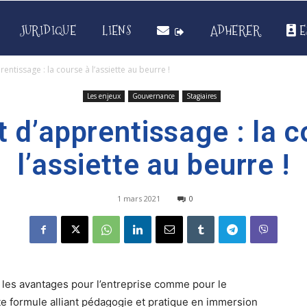
JURIDIQUE
LIENS
ADHERER
E
entissage : la course à l’assiette au beurre !
Les enjeux
Gouvernance
Stagiaires
t d’apprentissage : la c
l’assiette au beurre !
1 mars 2021
0
 les avantages pour l’entreprise comme pour le
tte formule alliant pédagogie et pratique en immersion