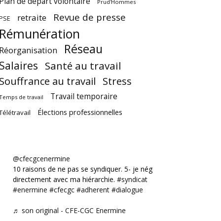
Plan de départ volontaire
Prud'Hommes
Revue de presse
retraite
PSE
Rémunération
Réseau
Réorganisation
Salaires
Santé au travail
Souffrance au travail
Stress
Travail temporaire
Temps de travail
Élections professionnelles
Télétravail
@cfecgcenermine
10 raisons de ne pas se syndiquer. 5- je négocie
directement avec ma hiérarchie.
#syndicat
#enermine
#cfecgc
#adherent
#dialogue
♬ son original - CFE-CGC Enermine