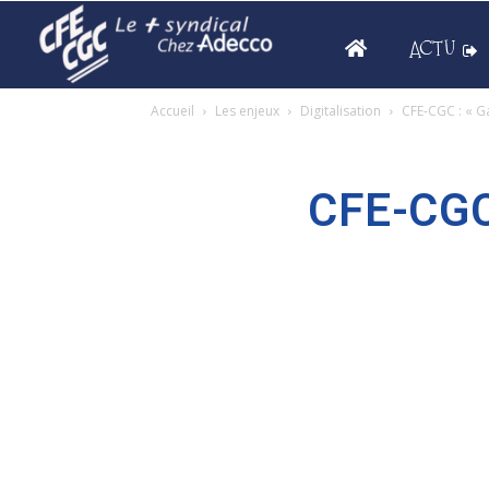
ACTU
Accueil
Les enjeux
Digitalisation
CFE-CGC : « G
CFE-CGC 