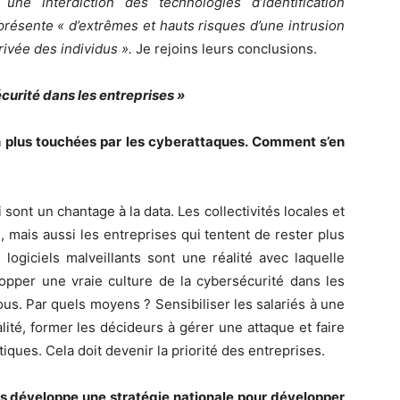
se
une interdiction des technologies d’identification
n présente « d’extrêmes
et
hauts risques d’une intrusion
rivée des individus ».
Je rejoins leurs conclusions.
curité dans les entreprises »
en plus touchées par les cyberattaques. Comment s’en
sont un chantage à la data. Les collectivités locales et
, mais aussi les entreprises qui tentent de rester plus
logiciels malveillants sont une réalité avec laquelle
opper une vraie culture de la cybersécurité dans les
 tous. Par quels moyens ? Sensibiliser les salariés à une
lité, former les décideurs à gérer une attaque et faire
ues. Cela doit devenir la priorité des entreprises.
s développe une stratégie nationale pour développer