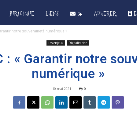
JURIDIQUE
LIENS
ADHERER
E
arantir notre souveraineté numérique »
Les enjeux
Digitalisation
: « Garantir notre sou
numérique »
10 mai 2021
0