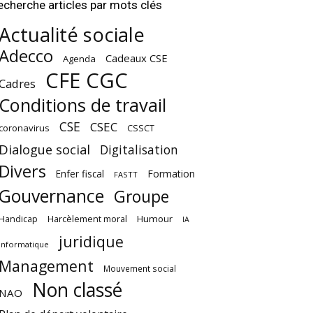
echerche articles par mots clés
Actualité sociale
Adecco
Cadeaux CSE
Agenda
CFE CGC
Cadres
Conditions de travail
CSE
CSEC
coronavirus
CSSCT
Dialogue social
Digitalisation
Divers
Enfer fiscal
Formation
FASTT
Gouvernance
Groupe
Harcèlement moral
Humour
Handicap
IA
juridique
Informatique
Management
Mouvement social
Non classé
NAO