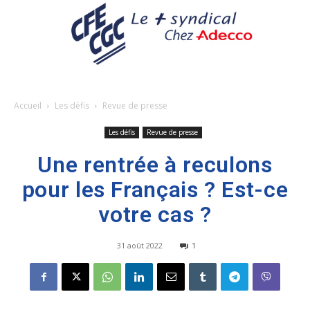
Accueil
Les défis
Revue de presse
Les défis
Revue de presse
Une rentrée à reculons
pour les Français ? Est-ce
votre cas ?
31 août 2022
1