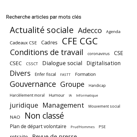
Recherche articles par mots clés
Actualité sociale
Adecco
Agenda
CFE CGC
Cadres
Cadeaux CSE
Conditions de travail
CSE
coronavirus
Dialogue social
Digitalisation
CSEC
CSSCT
Divers
Enfer fiscal
Formation
FASTT
Gouvernance
Groupe
Handicap
Harcèlement moral
Humour
Informatique
IA
juridique
Management
Mouvement social
Non classé
NAO
Plan de départ volontaire
PSE
Prud'Hommes
Revue de presse
retraite