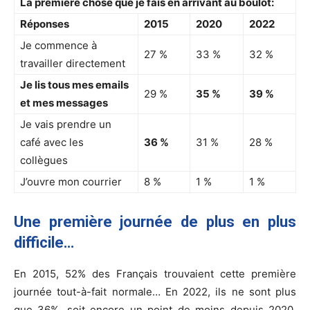
La première chose que je fais en arrivant au boulot:
Réponses
2015
2020
2022
Je commence à
27 %
33 %
32 %
travailler directement
Je lis tous mes emails
29 %
35 %
39 %
et mes messages
Je vais prendre un
café avec les
36 %
31 %
28 %
collègues
J’ouvre mon courrier
8 %
1 %
1 %
Une première journée de plus en plus
difficile…
En 2015, 52% des Français trouvaient cette première
journée tout-à-fait normale… En 2022, ils ne sont plus
que 36%, soit encore un point de moins depuis 2020.