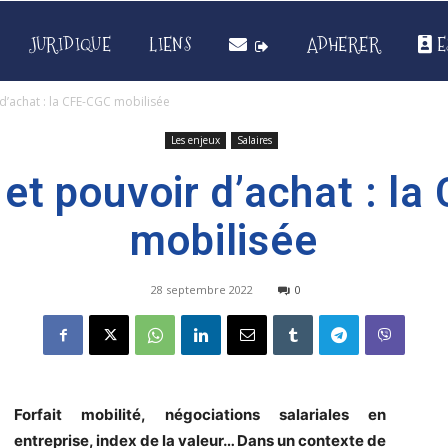
JURIDIQUE
LIENS
ADHERER
E
 d’achat : la CFE-CGC mobilisée
Les enjeux
Salaires
 et pouvoir d’achat : l
mobilisée
28 septembre 2022
0
Forfait mobilité, négociations salariales en
entreprise, index de la valeur… Dans un contexte de