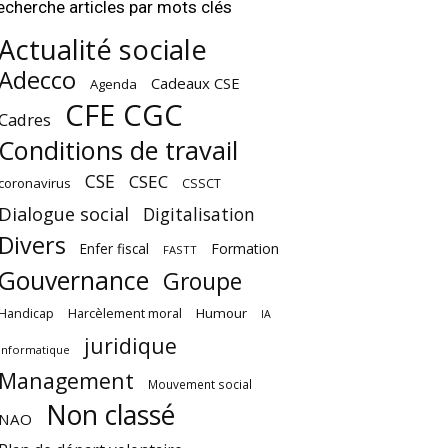
echerche articles par mots clés
Actualité sociale
Adecco
Cadeaux CSE
Agenda
CFE CGC
Cadres
Conditions de travail
CSE
CSEC
coronavirus
CSSCT
Dialogue social
Digitalisation
Divers
Enfer fiscal
Formation
FASTT
Gouvernance
Groupe
Harcèlement moral
Humour
Handicap
IA
juridique
Informatique
Management
Mouvement social
Non classé
NAO