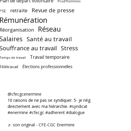
Plan de départ volontaire
Prud'Hommes
Revue de presse
retraite
PSE
Rémunération
Réseau
Réorganisation
Salaires
Santé au travail
Souffrance au travail
Stress
Travail temporaire
Temps de travail
Élections professionnelles
Télétravail
@cfecgcenermine
10 raisons de ne pas se syndiquer. 5- je négocie
directement avec ma hiérarchie.
#syndicat
#enermine
#cfecgc
#adherent
#dialogue
♬ son original - CFE-CGC Enermine