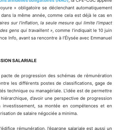
ons annuelles obligatoires (NAO)
, la CFE-CGC appelle
oyure » obligatoire se déclenchant automatiquement
 dans la même année, comme cela est déjà le cas en
aires sur l’inflation, la seule mesure qui limite l’impact
 des gens qui travaillent »
, comme l’indiquait le 10 juin
nce Info, avant sa rencontre à l’Élysée avec Emmanuel
SSION SALARIALE
 pacte de progression des schémas de rémunération
ntre les différents postes de classifications, gage de
tés technique ou managériale. L’idée est de permettre
 hiérarchique, d’avoir une perspective de progression
n investissement, sa montée en compétences et en
orisation de salaire négociée a minima.
 l’édifice rémunération, l’épargne salariale est aussi un