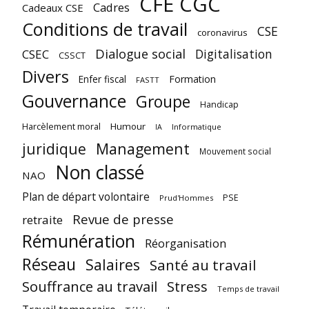
CFE CGC
Cadres
Cadeaux CSE
Conditions de travail
CSE
coronavirus
Dialogue social
Digitalisation
CSEC
CSSCT
Divers
Enfer fiscal
Formation
FASTT
Gouvernance
Groupe
Handicap
Harcèlement moral
Humour
Informatique
IA
juridique
Management
Mouvement social
Non classé
NAO
Plan de départ volontaire
PSE
Prud'Hommes
Revue de presse
retraite
Rémunération
Réorganisation
Réseau
Salaires
Santé au travail
Souffrance au travail
Stress
Temps de travail