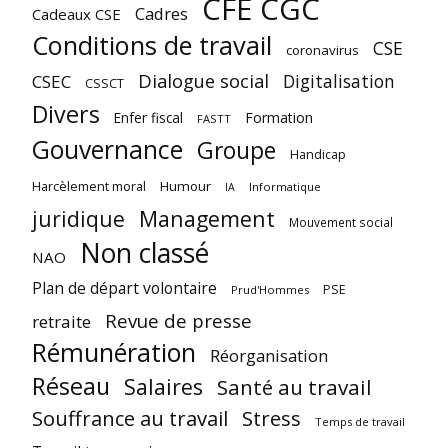
CFE CGC
Cadres
Cadeaux CSE
Conditions de travail
CSE
coronavirus
Dialogue social
Digitalisation
CSEC
CSSCT
Divers
Enfer fiscal
Formation
FASTT
Gouvernance
Groupe
Handicap
Harcèlement moral
Humour
Informatique
IA
juridique
Management
Mouvement social
Non classé
NAO
Plan de départ volontaire
PSE
Prud'Hommes
Revue de presse
retraite
Rémunération
Réorganisation
Réseau
Salaires
Santé au travail
Souffrance au travail
Stress
Temps de travail