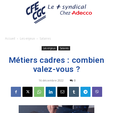
Accueil
Les enjeux
Salaires
Les enjeux
Salaires
Métiers cadres : combien
valez-vous ?
16 décembre 2022
0