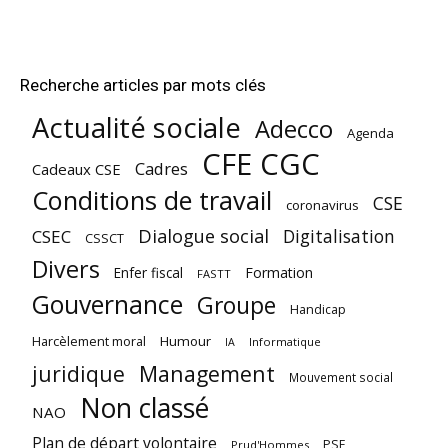
Recherche articles par mots clés
Actualité sociale
Adecco
Agenda
CFE CGC
Cadres
Cadeaux CSE
Conditions de travail
CSE
coronavirus
Dialogue social
Digitalisation
CSEC
CSSCT
Divers
Enfer fiscal
Formation
FASTT
Gouvernance
Groupe
Handicap
Harcèlement moral
Humour
Informatique
IA
juridique
Management
Mouvement social
Non classé
NAO
Plan de départ volontaire
PSE
Prud'Hommes