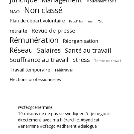
Mouvement social
Non classé
NAO
Plan de départ volontaire
PSE
Prud'Hommes
Revue de presse
retraite
Rémunération
Réorganisation
Réseau
Salaires
Santé au travail
Souffrance au travail
Stress
Temps de travail
Travail temporaire
Télétravail
Élections professionnelles
@cfecgcenermine
10 raisons de ne pas se syndiquer. 5- je négocie
directement avec ma hiérarchie.
#syndicat
#enermine
#cfecgc
#adherent
#dialogue