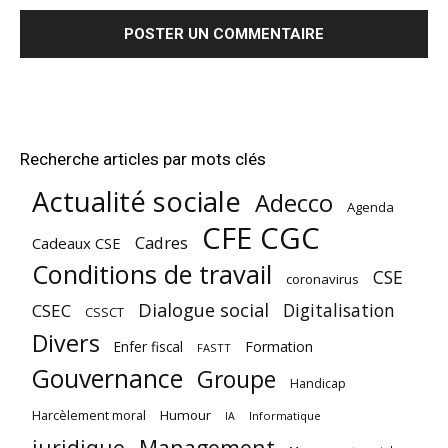
Recherche articles par mots clés
Actualité sociale
Adecco
Agenda
CFE CGC
Cadres
Cadeaux CSE
Conditions de travail
CSE
coronavirus
Dialogue social
Digitalisation
CSEC
CSSCT
Divers
Enfer fiscal
Formation
FASTT
Gouvernance
Groupe
Handicap
Harcèlement moral
Humour
Informatique
IA
juridique
Management