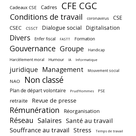
CFE CGC
Cadres
Cadeaux CSE
Conditions de travail
CSE
coronavirus
Dialogue social
Digitalisation
CSEC
CSSCT
Divers
Enfer fiscal
Formation
FASTT
Gouvernance
Groupe
Handicap
Harcèlement moral
Humour
Informatique
IA
juridique
Management
Mouvement social
Non classé
NAO
Plan de départ volontaire
PSE
Prud'Hommes
Revue de presse
retraite
Rémunération
Réorganisation
Réseau
Salaires
Santé au travail
Souffrance au travail
Stress
Temps de travail