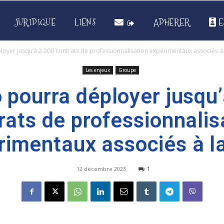
JURIDIQUE
LIENS
ADHERER
E
oyer jusqu’à 2 200 contrats de professionnalisation expérimentaux associés à.
Les enjeux
Groupe
 pourra déployer jusqu’
rats de professionnalis
rimentaux associés à l
12 décembre 2023
1