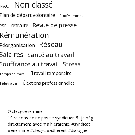
Non classé
NAO
Plan de départ volontaire
Prud'Hommes
Revue de presse
retraite
PSE
Rémunération
Réseau
Réorganisation
Salaires
Santé au travail
Souffrance au travail
Stress
Travail temporaire
Temps de travail
Élections professionnelles
Télétravail
@cfecgcenermine
10 raisons de ne pas se syndiquer. 5- je négocie
directement avec ma hiérarchie.
#syndicat
#enermine
#cfecgc
#adherent
#dialogue