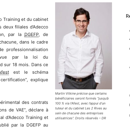
R
o Training et du cabinet
 deux filiales d’Adecco
ion, par la
DGEFP
, de
chacune, dans le cadre
e professionnalisation
évue par la loi du
nd sur 18 mois. Dans ce
Afest
est le schéma
ertification”, explique
Martin Vitkine précise que certains
bénéficiaires seront formés “jusqu’à
érimental des contrats
100 % via l’Afest, avec l’appui d’un
tuteur et du cabinet Les 2 Rives au
ions de VAE”, déclare à
sein de chacune des entreprises
ral d’Adecco Training et
utilisatrices”. Droits réservés – DR
blié par la DGEFP au