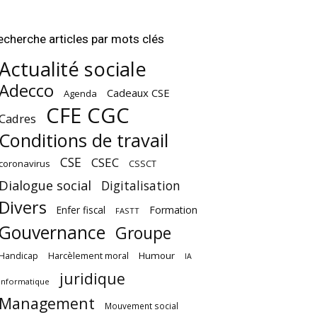
echerche articles par mots clés
Actualité sociale
Adecco
Cadeaux CSE
Agenda
CFE CGC
Cadres
Conditions de travail
CSE
CSEC
coronavirus
CSSCT
Dialogue social
Digitalisation
Divers
Enfer fiscal
Formation
FASTT
Gouvernance
Groupe
Harcèlement moral
Humour
Handicap
IA
juridique
Informatique
Management
Mouvement social