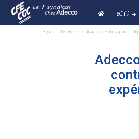
ACTU
Accueil
Les enjeux
Groupe
Adecco pourra dépl
Adecco
cont
expé