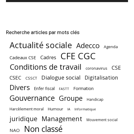
Recherche articles par mots clés
Actualité sociale
Adecco
Agenda
CFE CGC
Cadres
Cadeaux CSE
Conditions de travail
CSE
coronavirus
Dialogue social
Digitalisation
CSEC
CSSCT
Divers
Enfer fiscal
Formation
FASTT
Gouvernance
Groupe
Handicap
Harcèlement moral
Humour
Informatique
IA
juridique
Management
Mouvement social
Non classé
NAO