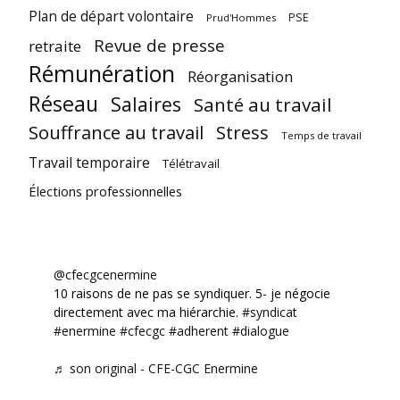
Plan de départ volontaire
PSE
Prud'Hommes
Revue de presse
retraite
Rémunération
Réorganisation
Réseau
Salaires
Santé au travail
Souffrance au travail
Stress
Temps de travail
Travail temporaire
Télétravail
Élections professionnelles
@cfecgcenermine
10 raisons de ne pas se syndiquer. 5- je négocie
directement avec ma hiérarchie.
#syndicat
#enermine
#cfecgc
#adherent
#dialogue
♬ son original - CFE-CGC Enermine