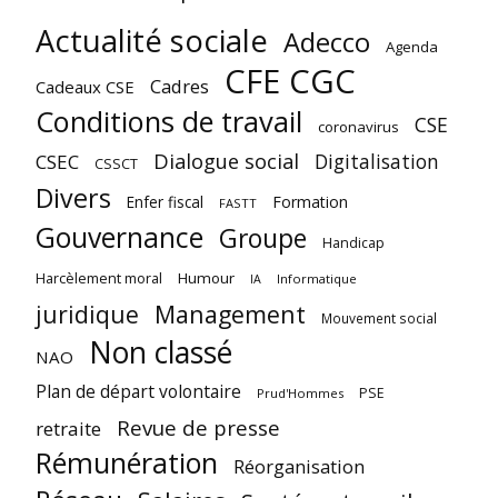
Actualité sociale
Adecco
Agenda
CFE CGC
Cadres
Cadeaux CSE
Conditions de travail
CSE
coronavirus
Dialogue social
Digitalisation
CSEC
CSSCT
Divers
Enfer fiscal
Formation
FASTT
Gouvernance
Groupe
Handicap
Harcèlement moral
Humour
Informatique
IA
juridique
Management
Mouvement social
Non classé
NAO
Plan de départ volontaire
PSE
Prud'Hommes
Revue de presse
retraite
Rémunération
Réorganisation