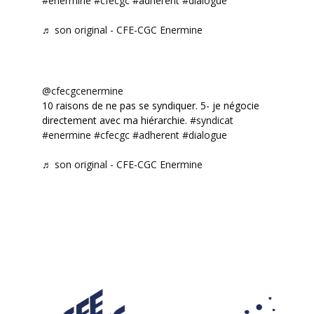
#enermine
#cfecgc
#adherent
#dialogue
♬ son original - CFE-CGC Enermine
@cfecgcenermine
10 raisons de ne pas se syndiquer. 5- je négocie
directement avec ma hiérarchie.
#syndicat
#enermine
#cfecgc
#adherent
#dialogue
♬ son original - CFE-CGC Enermine