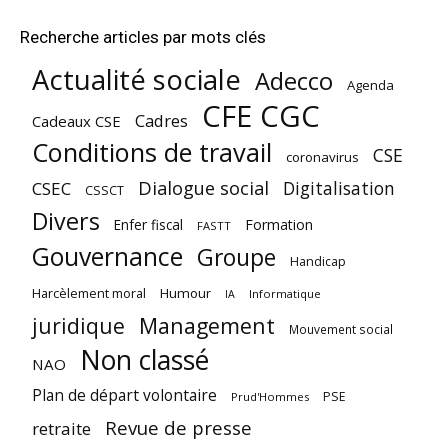
Recherche articles par mots clés
Actualité sociale
Adecco
Agenda
CFE CGC
Cadres
Cadeaux CSE
Conditions de travail
CSE
coronavirus
Dialogue social
Digitalisation
CSEC
CSSCT
Divers
Enfer fiscal
Formation
FASTT
Gouvernance
Groupe
Handicap
Harcèlement moral
Humour
Informatique
IA
juridique
Management
Mouvement social
Non classé
NAO
Plan de départ volontaire
PSE
Prud'Hommes
Revue de presse
retraite