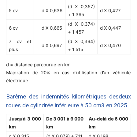
(d X 0,357)
5 cv
d X 0,636
d X 0,427
+ 1 395
(d X 0,374)
6 cv
d X 0,665
d X 0,447
+ 1 457
7 cv et
(d X 0,394)
d X 0,697
d X 0,470
plus
+ 1 515
d = distance parcourue en km
Majoration de 20% en cas d’utilisation d’un véhicule
électrique
Barème des indemnités kilométriques desdeux
roues de cylindrée inférieure à 50 cm3 en 2025
Jusqu’à 3 000
De 3 001 à 6 000
Au-delà de 6 000
km
km
km
d X 0,315
(d X 0,079) + 711
d X 0,198