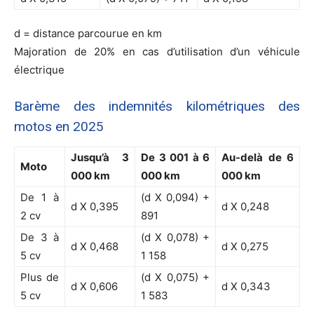
d = distance parcourue en km
Majoration de 20% en cas d’utilisation d’un véhicule
électrique
Barème des indemnités kilométriques des
motos en 2025
Jusqu’à 3
De 3 001 à 6
Au-delà de 6
Moto
000 km
000 km
000 km
De 1 à
(d X 0,094) +
d X 0,395
d X 0,248
2 cv
891
De 3 à
(d X 0,078) +
d X 0,468
d X 0,275
5 cv
1 158
Plus de
(d X 0,075) +
d X 0,606
d X 0,343
5 cv
1 583