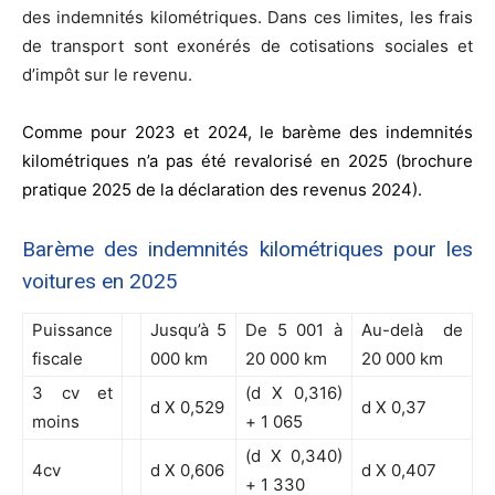
des indemnités kilométriques. Dans ces limites, les frais
de transport sont exonérés de cotisations sociales et
d’impôt sur le revenu.
Comme pour 2023 et 2024, le barème des indemnités
kilométriques n’a pas été revalorisé en 2025 (brochure
pratique 2025 de la déclaration des revenus 2024).
Barème des indemnités kilométriques pour les
voitures en 2025
Puissance
Jusqu’à 5
De 5 001 à
Au-delà de
fiscale
000 km
20 000 km
20 000 km
3 cv et
(d X 0,316)
d X 0,529
d X 0,37
moins
+ 1 065
(d X 0,340)
4cv
d X 0,606
d X 0,407
+ 1 330