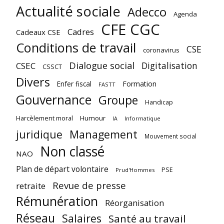
Actualité sociale
Adecco
Agenda
CFE CGC
Cadres
Cadeaux CSE
Conditions de travail
CSE
coronavirus
Dialogue social
Digitalisation
CSEC
CSSCT
Divers
Enfer fiscal
Formation
FASTT
Gouvernance
Groupe
Handicap
Harcèlement moral
Humour
Informatique
IA
juridique
Management
Mouvement social
Non classé
NAO
Plan de départ volontaire
PSE
Prud'Hommes
Revue de presse
retraite
Rémunération
Réorganisation
Réseau
Salaires
Santé au travail