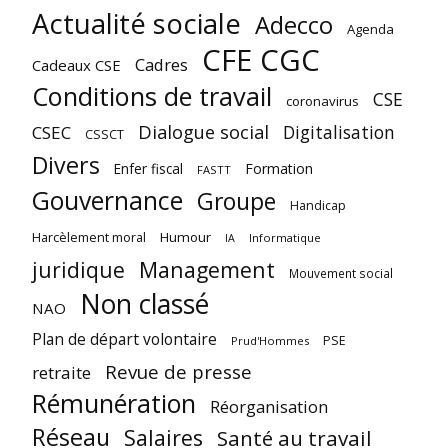
Actualité sociale
Adecco
Agenda
CFE CGC
Cadres
Cadeaux CSE
Conditions de travail
CSE
coronavirus
Dialogue social
Digitalisation
CSEC
CSSCT
Divers
Enfer fiscal
Formation
FASTT
Gouvernance
Groupe
Handicap
Harcèlement moral
Humour
Informatique
IA
juridique
Management
Mouvement social
Non classé
NAO
Plan de départ volontaire
PSE
Prud'Hommes
Revue de presse
retraite
Rémunération
Réorganisation
Réseau
Salaires
Santé au travail