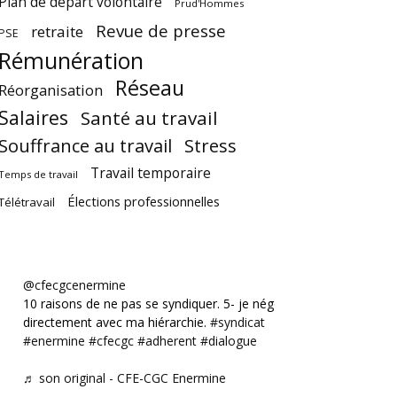
Plan de départ volontaire
Prud'Hommes
Revue de presse
retraite
PSE
Rémunération
Réseau
Réorganisation
Salaires
Santé au travail
Souffrance au travail
Stress
Travail temporaire
Temps de travail
Élections professionnelles
Télétravail
@cfecgcenermine
10 raisons de ne pas se syndiquer. 5- je négocie
directement avec ma hiérarchie.
#syndicat
#enermine
#cfecgc
#adherent
#dialogue
♬ son original - CFE-CGC Enermine