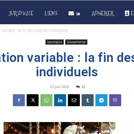
JURIDIQUE
LIENS
ADHERER
E
ariable : la fin des objectifs individuels
Les enjeux
Gouvernance
on variable : la fin de
individuels
27 juin 2024
12