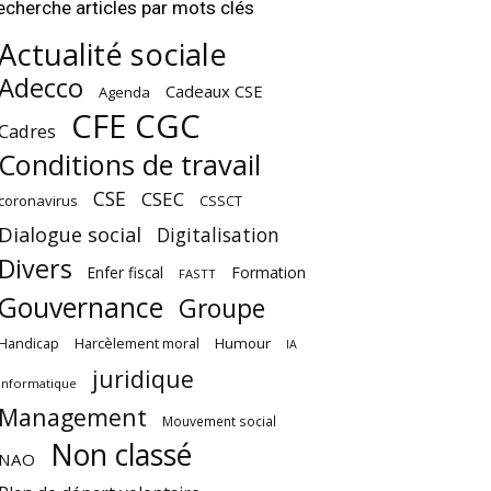
echerche articles par mots clés
Actualité sociale
Adecco
Cadeaux CSE
Agenda
CFE CGC
Cadres
Conditions de travail
CSE
CSEC
coronavirus
CSSCT
Dialogue social
Digitalisation
Divers
Enfer fiscal
Formation
FASTT
Gouvernance
Groupe
Harcèlement moral
Humour
Handicap
IA
juridique
Informatique
Management
Mouvement social
Non classé
NAO