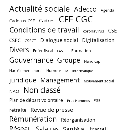
Actualité sociale
Adecco
Agenda
CFE CGC
Cadres
Cadeaux CSE
Conditions de travail
CSE
coronavirus
Dialogue social
Digitalisation
CSEC
CSSCT
Divers
Enfer fiscal
Formation
FASTT
Gouvernance
Groupe
Handicap
Harcèlement moral
Humour
Informatique
IA
juridique
Management
Mouvement social
Non classé
NAO
Plan de départ volontaire
PSE
Prud'Hommes
Revue de presse
retraite
Rémunération
Réorganisation
Réseau
Salaires
Santé au travail