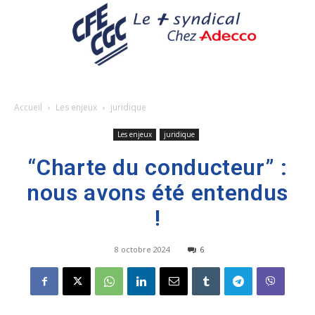
Accueil
Les enjeux
juridique
Les enjeux
juridique
“Charte du conducteur” :
nous avons été entendus
!
8 octobre 2024
6