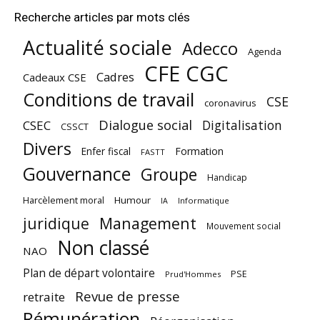
Recherche articles par mots clés
Actualité sociale
Adecco
Agenda
CFE CGC
Cadres
Cadeaux CSE
Conditions de travail
CSE
coronavirus
Dialogue social
Digitalisation
CSEC
CSSCT
Divers
Enfer fiscal
Formation
FASTT
Gouvernance
Groupe
Handicap
Harcèlement moral
Humour
Informatique
IA
juridique
Management
Mouvement social
Non classé
NAO
Plan de départ volontaire
PSE
Prud'Hommes
Revue de presse
retraite
Rémunération