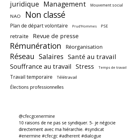
juridique
Management
Mouvement social
Non classé
NAO
Plan de départ volontaire
PSE
Prud'Hommes
Revue de presse
retraite
Rémunération
Réorganisation
Réseau
Salaires
Santé au travail
Souffrance au travail
Stress
Temps de travail
Travail temporaire
Télétravail
Élections professionnelles
@cfecgcenermine
10 raisons de ne pas se syndiquer. 5- je négocie
directement avec ma hiérarchie.
#syndicat
#enermine
#cfecgc
#adherent
#dialogue