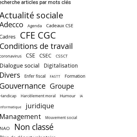
echerche articles par mots clés
Actualité sociale
Adecco
Cadeaux CSE
Agenda
CFE CGC
Cadres
Conditions de travail
CSE
CSEC
coronavirus
CSSCT
Dialogue social
Digitalisation
Divers
Enfer fiscal
Formation
FASTT
Gouvernance
Groupe
Harcèlement moral
Humour
Handicap
IA
juridique
Informatique
Management
Mouvement social
Non classé
NAO