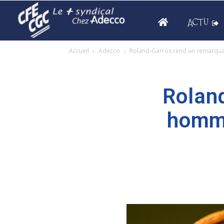
ACTU
Accueil
Adecco
Roland-Garros rend un remarqu
Rolan
homma