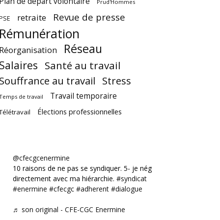
Plan de départ volontaire
Prud'Hommes
Revue de presse
retraite
PSE
Rémunération
Réseau
Réorganisation
Salaires
Santé au travail
Souffrance au travail
Stress
Travail temporaire
Temps de travail
Élections professionnelles
Télétravail
@cfecgcenermine
10 raisons de ne pas se syndiquer. 5- je négocie
directement avec ma hiérarchie.
#syndicat
#enermine
#cfecgc
#adherent
#dialogue
♬ son original - CFE-CGC Enermine