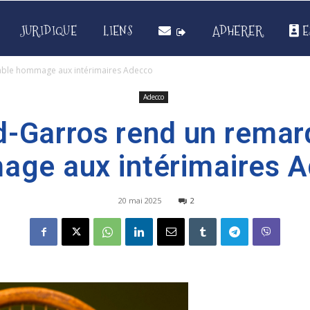
JURIDIQUE
LIENS
ADHERER
E
able hommage aux intérimaires Adecco
Adecco
d-Garros rend un remar
ge aux intérimaires 
20 mai 2025
2