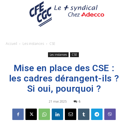
Accueil
Les instances
CSE
Les instances
CSE
Mise en place des CSE :
les cadres dérangent-ils ?
Si oui, pourquoi ?
21 mai 2025
6