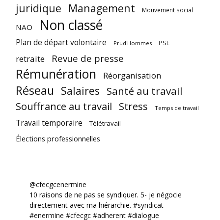
juridique
Management
Mouvement social
Non classé
NAO
Plan de départ volontaire
PSE
Prud'Hommes
Revue de presse
retraite
Rémunération
Réorganisation
Réseau
Salaires
Santé au travail
Souffrance au travail
Stress
Temps de travail
Travail temporaire
Télétravail
Élections professionnelles
@cfecgcenermine
10 raisons de ne pas se syndiquer. 5- je négocie
directement avec ma hiérarchie.
#syndicat
#enermine
#cfecgc
#adherent
#dialogue