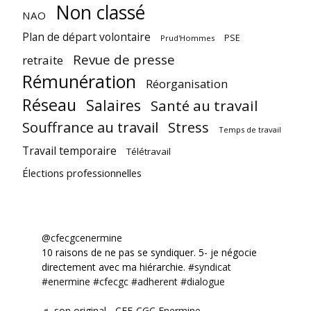
Non classé
NAO
Plan de départ volontaire
PSE
Prud'Hommes
Revue de presse
retraite
Rémunération
Réorganisation
Réseau
Salaires
Santé au travail
Souffrance au travail
Stress
Temps de travail
Travail temporaire
Télétravail
Élections professionnelles
@cfecgcenermine
10 raisons de ne pas se syndiquer. 5- je négocie
directement avec ma hiérarchie.
#syndicat
#enermine
#cfecgc
#adherent
#dialogue
♬ son original - CFE-CGC Enermine