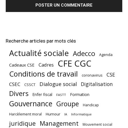
Recherche articles par mots clés
Actualité sociale
Adecco
Agenda
CFE CGC
Cadres
Cadeaux CSE
Conditions de travail
CSE
coronavirus
Dialogue social
Digitalisation
CSEC
CSSCT
Divers
Enfer fiscal
Formation
FASTT
Gouvernance
Groupe
Handicap
Harcèlement moral
Humour
Informatique
IA
juridique
Management
Mouvement social