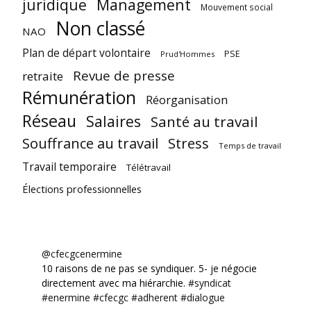
juridique
Management
Mouvement social
Non classé
NAO
Plan de départ volontaire
PSE
Prud'Hommes
Revue de presse
retraite
Rémunération
Réorganisation
Réseau
Salaires
Santé au travail
Souffrance au travail
Stress
Temps de travail
Travail temporaire
Télétravail
Élections professionnelles
@cfecgcenermine
10 raisons de ne pas se syndiquer. 5- je négocie
directement avec ma hiérarchie.
#syndicat
#enermine
#cfecgc
#adherent
#dialogue