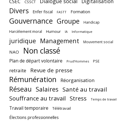
Dialogue social
Digitalisation
CSEC
CSSCT
Divers
Enfer fiscal
Formation
FASTT
Gouvernance
Groupe
Handicap
Harcèlement moral
Humour
Informatique
IA
juridique
Management
Mouvement social
Non classé
NAO
Plan de départ volontaire
PSE
Prud'Hommes
Revue de presse
retraite
Rémunération
Réorganisation
Réseau
Salaires
Santé au travail
Souffrance au travail
Stress
Temps de travail
Travail temporaire
Télétravail
Élections professionnelles