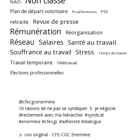
Non classé
NAO
Plan de départ volontaire
PSE
Prud'Hommes
Revue de presse
retraite
Rémunération
Réorganisation
Réseau
Salaires
Santé au travail
Souffrance au travail
Stress
Temps de travail
Travail temporaire
Télétravail
Élections professionnelles
@cfecgcenermine
10 raisons de ne pas se syndiquer. 5- je négocie
directement avec ma hiérarchie.
#syndicat
#enermine
#cfecgc
#adherent
#dialogue
♬ son original - CFE-CGC Enermine