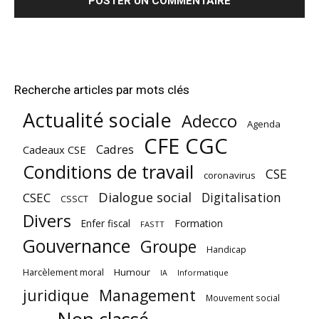
Recherche articles par mots clés
Actualité sociale
Adecco
Agenda
CFE CGC
Cadres
Cadeaux CSE
Conditions de travail
CSE
coronavirus
Dialogue social
Digitalisation
CSEC
CSSCT
Divers
Enfer fiscal
Formation
FASTT
Gouvernance
Groupe
Handicap
Harcèlement moral
Humour
Informatique
IA
juridique
Management
Mouvement social