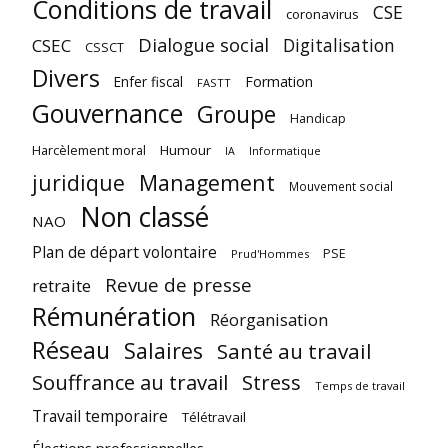
Conditions de travail
CSE
coronavirus
Dialogue social
Digitalisation
CSEC
CSSCT
Divers
Enfer fiscal
Formation
FASTT
Gouvernance
Groupe
Handicap
Harcèlement moral
Humour
Informatique
IA
juridique
Management
Mouvement social
Non classé
NAO
Plan de départ volontaire
PSE
Prud'Hommes
Revue de presse
retraite
Rémunération
Réorganisation
Réseau
Salaires
Santé au travail
Souffrance au travail
Stress
Temps de travail
Travail temporaire
Télétravail
Élections professionnelles